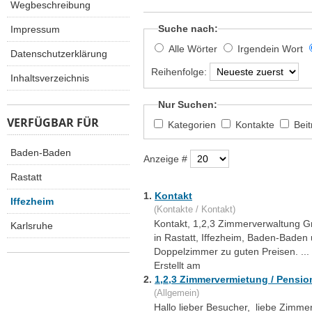
Wegbeschreibung
Suche nach:
Impressum
Alle Wörter
Irgendein Wort
Datenschutzerklärung
Reihenfolge:
Inhaltsverzeichnis
Nur Suchen:
VERFÜGBAR FÜR
Kategorien
Kontakte
Bei
Baden-Baden
Anzeige #
Rastatt
1.
Kontakt
Iffezheim
(Kontakte / Kontakt)
Kontakt, 1,2,3 Zimmerverwaltung Gm
Karlsruhe
in Rastatt, Iffezheim, Baden-Baden
Doppelzimmer zu guten Preisen. ...
Erstellt am
2.
1,2,3 Zimmervermietung / Pensio
(Allgemein)
Hallo lieber Besucher, liebe Zimmer