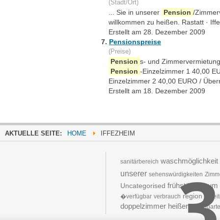
(Stadt/Ort)
... Sie in unserer
Pension
/Zimmerv
willkommen zu heißen. Rastatt · Iff
Erstellt am 28. Dezember 2009
7.
Pensionspreise
(Preise)
Pension
s- und Zimmervermietungs
Pension
-Einzelzimmer 1 40,00 E
Einzelzimmer 2 40,00 EURO / Übern
Erstellt am 18. Dezember 2009
AKTUELLE SEITE:
HOME
IFFEZHEIM
waschmöglichkeit
3
sanitärbereich
unserer
sehenswürdigkeiten
Zimm
frühstücksraum
Uncategorised
region
�verfügbar
verbrauch
bereit
doppelzimmer
heißen
rosengart