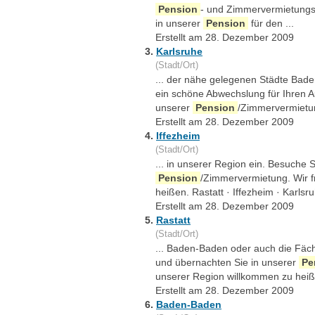
Pension
- und Zimmervermietungs
in unserer
Pension
für den ...
Erstellt am 28. Dezember 2009
3.
Karlsruhe
(Stadt/Ort)
... der nähe gelegenen Städte Bade
ein schöne Abwechslung für Ihren A
unserer
Pension
/Zimmervermietun
Erstellt am 28. Dezember 2009
4.
Iffezheim
(Stadt/Ort)
... in unserer Region ein. Besuche 
Pension
/Zimmervermietung. Wir f
heißen. Rastatt · Iffezheim · Karlsr
Erstellt am 28. Dezember 2009
5.
Rastatt
(Stadt/Ort)
... Baden-Baden oder auch die Fäch
und übernachten Sie in unserer
Pe
unserer Region willkommen zu heiß
Erstellt am 28. Dezember 2009
6.
Baden-Baden