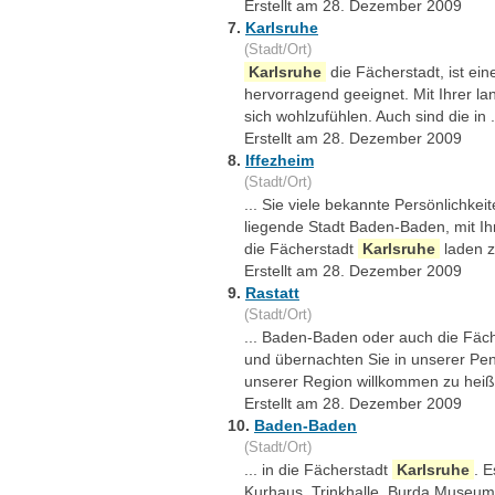
Erstellt am 28. Dezember 2009
7.
Karlsruhe
(Stadt/Ort)
Karlsruhe
die Fächerstadt, ist ei
hervorragend geeignet. Mit Ihrer l
sich wohlzufühlen. Auch sind die in .
Erstellt am 28. Dezember 2009
8.
Iffezheim
(Stadt/Ort)
... Sie viele bekannte Persönlichke
liegende Stadt Baden-Baden, mit Ih
die Fächerstadt
Karlsruhe
laden z
Erstellt am 28. Dezember 2009
9.
Rastatt
(Stadt/Ort)
... Baden-Baden oder auch die Fäc
und übernachten Sie in unserer Pen
unserer Region willkommen zu heiß
Erstellt am 28. Dezember 2009
10.
Baden-Baden
(Stadt/Ort)
... in die Fächerstadt
Karlsruhe
. 
Kurhaus, Trinkhalle, Burda Museum,