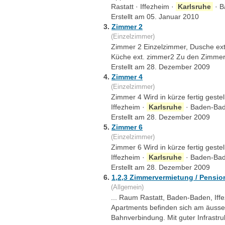
Rastatt · Iffezheim ·
Karlsruhe
· B
Erstellt am 05. Januar 2010
3.
Zimmer 2
(Einzelzimmer)
Zimmer 2 Einzelzimmer, Dusche ext
Küche ext. zimmer2 Zu den Zimmerp
Erstellt am 28. Dezember 2009
4.
Zimmer 4
(Einzelzimmer)
Zimmer 4 Wird in kürze fertig geste
Iffezheim ·
Karlsruhe
· Baden-Bad
Erstellt am 28. Dezember 2009
5.
Zimmer 6
(Einzelzimmer)
Zimmer 6 Wird in kürze fertig geste
Iffezheim ·
Karlsruhe
· Baden-Bad
Erstellt am 28. Dezember 2009
6.
1,2,3 Zimmervermietung / Pensio
(Allgemein)
... Raum Rastatt, Baden-Baden, If
Apartments befinden sich am äusser
Bahnverbindung. Mit guter Infrastru