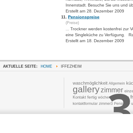
Innenstadt. Besuche Sie uns und üb
Erstellt am 28. Dezember 2009
11.
Pensionspreise
(Preise)
... Trockner werden kostenfrei zur V
eine Singleküche zu Verfügung. Ras
Erstellt am 18. Dezember 2009
AKTUELLE SEITE:
HOME
IFFEZHEIM
3
waschmöglichkeit
kü
Allgemein
gallery
zimmer
einz
f
fertig
Kontakt
wöchentlich
setzen
kontaktformular
zimmer3
Pensions- 