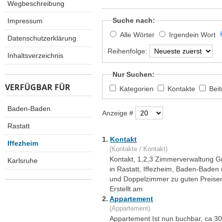
Wegbeschreibung
Suche nach:
Impressum
Alle Wörter
Irgendein Wort
Datenschutzerklärung
Reihenfolge:
Inhaltsverzeichnis
Nur Suchen:
VERFÜGBAR FÜR
Kategorien
Kontakte
Bei
Baden-Baden
Anzeige #
Rastatt
1.
Kontakt
Iffezheim
(Kontakte / Kontakt)
Kontakt, 1,2,3 Zimmerverwaltung Gm
Karlsruhe
in Rastatt, Iffezheim, Baden-Baden
und Doppelzimmer zu guten Preisen.
Erstellt am
2.
Appartement
(Appartement)
Appartement Ist nun buchbar, ca 3