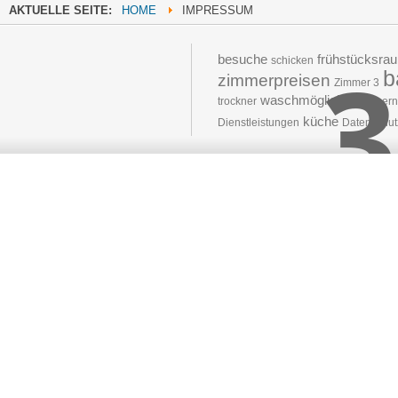
AKTUELLE SEITE:
HOME
IMPRESSUM
3
besuche
frühstücksra
schicken
b
zimmerpreisen
Zimmer 3
waschmöglichkeit
trockner
Übern
küche
Dienstleistungen
Datenschut
Moved 
The document 