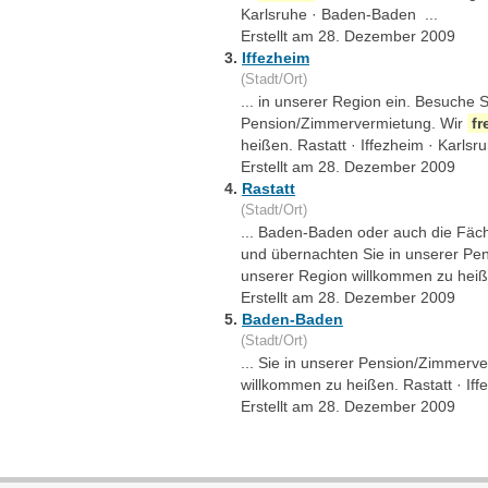
Karlsruhe · Baden-Baden ...
Erstellt am 28. Dezember 2009
3.
Iffezheim
(Stadt/Ort)
... in unserer Region ein. Besuche 
Pension/Zimmervermietung. Wir
fr
heißen. Rastatt · Iffezheim · Karlsr
Erstellt am 28. Dezember 2009
4.
Rastatt
(Stadt/Ort)
... Baden-Baden oder auch die Fäch
und übernachten Sie in unserer Pe
unserer Region willkommen zu heiß
Erstellt am 28. Dezember 2009
5.
Baden-Baden
(Stadt/Ort)
... Sie in unserer Pension/Zimmerv
willkommen zu heißen. Rastatt · Iff
Erstellt am 28. Dezember 2009