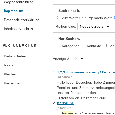
Wegbeschreibung
Suche nach:
Impressum
Alle Wörter
Irgendein Wort
Datenschutzerklärung
Reihenfolge:
Inhaltsverzeichnis
Nur Suchen:
VERFÜGBAR FÜR
Kategorien
Kontakte
Bei
Baden-Baden
Anzeige #
Rastatt
1.
1,2,3 Zimmervermietung / Pensio
Iffezheim
(Allgemein)
Hallo lieber Besucher, liebe Zimm
Karlsruhe
Pension- und Zimmervermietungseit
unserer Pension für den ...
Erstellt am 28. Dezember 2009
2.
Karlsruhe
(Stadt/Ort)
...
freuen
uns Sie in unserer Regio