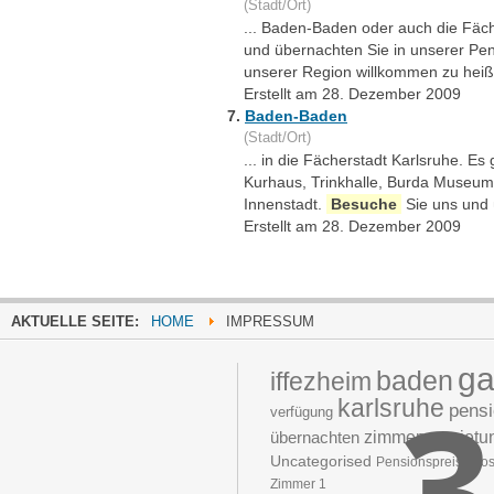
(Stadt/Ort)
... Baden-Baden oder auch die Fäch
und übernachten Sie in unserer Pen
unserer Region willkommen zu heiß
Erstellt am 28. Dezember 2009
7.
Baden-Baden
(Stadt/Ort)
... in die Fächerstadt Karlsruhe. E
Kurhaus, Trinkhalle, Burda Museum,
Innenstadt.
Besuche
Sie uns und 
Erstellt am 28. Dezember 2009
AKTUELLE SEITE:
HOME
IMPRESSUM
ga
baden
iffezheim
3
karlsruhe
pens
verfügung
übernachten
zimmervermietu
Uncategorised
Pensionspreise
kos
Zimmer 1