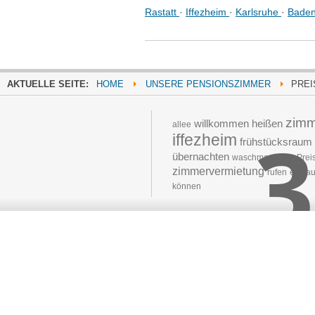
Rastatt
·
Iffezheim
·
Karlsruhe
·
Bade
AKTUELLE SEITE:
HOME
UNSERE PENSIONSZIMMER
PREI
zimm
3
willkommen
heißen
allee
iffezheim
frühstücksraum
übernachten
waschmaschine
Prei
zimmervermietung
rufen
einkau
können
Moved 
The document 