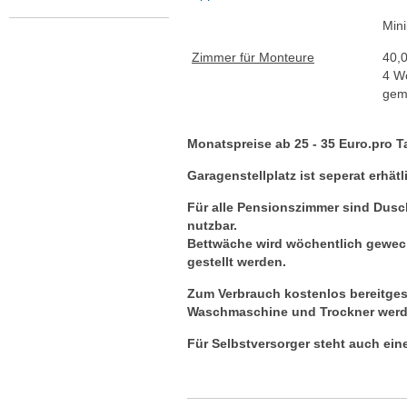
Mini
Zimmer für Monteure
40,
4 W
geme
Monatspreise ab 25 - 35 Euro.pro T
Garagenstellplatz ist seperat erhät
Für alle Pensionszimmer sind Dus
nutzbar.
Bettwäche wird wöchentlich gewe
gestellt werden.
Zum Verbrauch kostenlos bereitgeste
Waschmaschine und Trockner werden
Für Selbstversorger steht auch ein