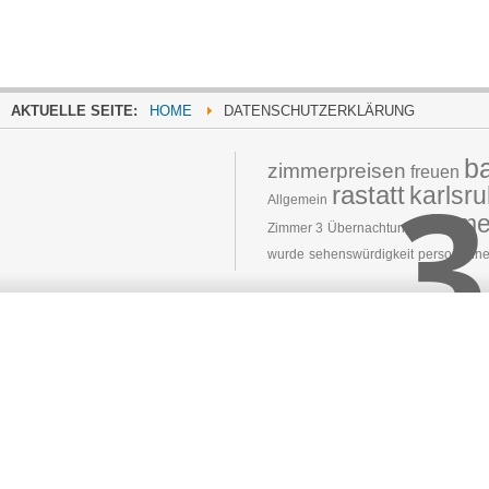
AKTUELLE SEITE:
HOME
DATENSCHUTZERKLÄRUNG
b
3
zimmerpreisen
freuen
rastatt
karlsr
Allgemein
zimme
Zimmer 3
Übernachtung
wurde
sehenswürdigkeit
person
inne
Moved 
The document 