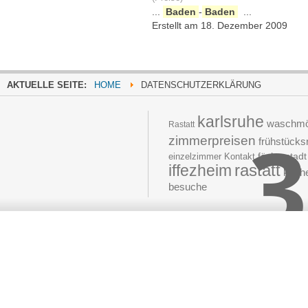
...
Baden
-
Baden
...
Erstellt am 18. Dezember 2009
AKTUELLE SEITE:
HOME
DATENSCHUTZERKLÄRUNG
karlsruhe
waschmög
3
Rastatt
zimmerpreisen
frühstück
fächerstadt
einzelzimmer
Kontakt
rastatt
iffezheim
küch
besuche
Moved 
The document 