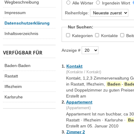
Wegbeschreibung
Alle Wörter
Irgendein Wort
Impressum
Reihenfolge:
Datenschutzerklärung
Nur Suchen:
Inhaltsverzeichnis
Kategorien
Kontakte
Bei
Anzeige #
VERFÜGBAR FÜR
Baden-Baden
1.
Kontakt
(Kontakte / Kontakt)
Rastatt
Kontakt, 1,2,3 Zimmerverwaltung Gm
in Rastatt, Iffezheim,
Baden
-
Bad
Iffezheim
und Doppelzimmer zu guten Preisen.
Erstellt am
Karlsruhe
2.
Appartement
(Appartement)
Appartement Ist nun buchbar, ca 3
Rastatt · Iffezheim · Karlsruhe ·
Ba
Erstellt am 05. Januar 2010
3.
Zimmer 2