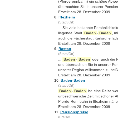
(Pferderennbahn) ein schöne Abwech
übernachten Sie in unserer Pension
Erstellt am 28. Dezember 2009
8.
Iffezheim
(Stadt/Ort)
... Sie viele bekannte Persönlichke
liegende Stadt
Baden
-
Baden
, m
auch die Fächerstadt Karlsruhe lad
Erstellt am 28. Dezember 2009
9.
Rastatt
(Stadt/Ort)
...
Baden
-
Baden
oder auch die F
und übernachten Sie in unserer Pen
unserer Region willkommen zu heiß
Erstellt am 28. Dezember 2009
10.
Baden-Baden
(Stadt/Ort)
Baden
-
Baden
ist eine Reise wer
unbeschwerliche Zeit mit schöner 
Pferde-Rennbahn in Iffezheim nähe 
Erstellt am 28. Dezember 2009
11.
Pensionspreise
(Preise)