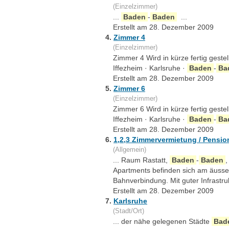
(Einzelzimmer)
...
Baden
-
Baden
...
Erstellt am 28. Dezember 2009
4.
Zimmer 4
(Einzelzimmer)
Zimmer 4 Wird in kürze fertig geste
Iffezheim · Karlsruhe ·
Baden
-
Ba
Erstellt am 28. Dezember 2009
5.
Zimmer 6
(Einzelzimmer)
Zimmer 6 Wird in kürze fertig geste
Iffezheim · Karlsruhe ·
Baden
-
Ba
Erstellt am 28. Dezember 2009
6.
1,2,3 Zimmervermietung / Pensio
(Allgemein)
... Raum Rastatt,
Baden
-
Baden
,
Apartments befinden sich am äusser
Bahnverbindung. Mit guter Infrastru
Erstellt am 28. Dezember 2009
7.
Karlsruhe
(Stadt/Ort)
... der nähe gelegenen Städte
Bad