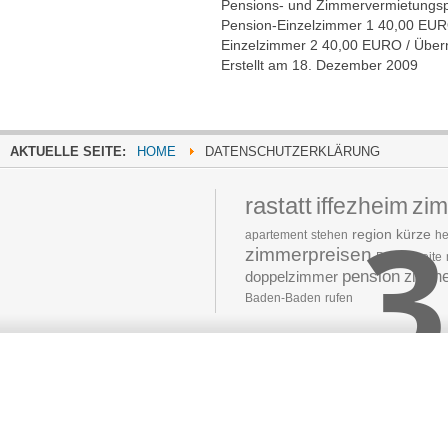
Pensions- und Zimmervermietungs
Pension-Einzelzimmer 1 40,00 EUR
Einzelzimmer 2 40,00 EURO / Übern
Erstellt am 18. Dezember 2009
AKTUELLE SEITE:
HOME
DATENSCHUTZERKLÄRUNG
rastatt
iffezheim
zi
3
region
kürze
apartement
stehen
he
zimmerpreisen
Partnerseite
pension
doppelzimmer
zimme
Baden-Baden
rufen
Moved 
The document 