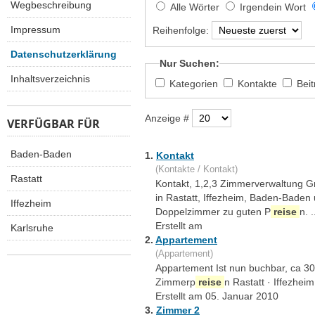
Wegbeschreibung
Alle Wörter
Irgendein Wort
Impressum
Reihenfolge:
Datenschutzerklärung
Nur Suchen:
Inhaltsverzeichnis
Kategorien
Kontakte
Bei
Anzeige #
VERFÜGBAR FÜR
Baden-Baden
1.
Kontakt
(Kontakte / Kontakt)
Rastatt
Kontakt, 1,2,3 Zimmerverwaltung Gm
in Rastatt, Iffezheim, Baden-Baden
Iffezheim
Doppelzimmer zu guten P
reise
n. .
Erstellt am
Karlsruhe
2.
Appartement
(Appartement)
Appartement Ist nun buchbar, ca 30
Zimmerp
reise
n Rastatt · Iffezhei
Erstellt am 05. Januar 2010
3.
Zimmer 2