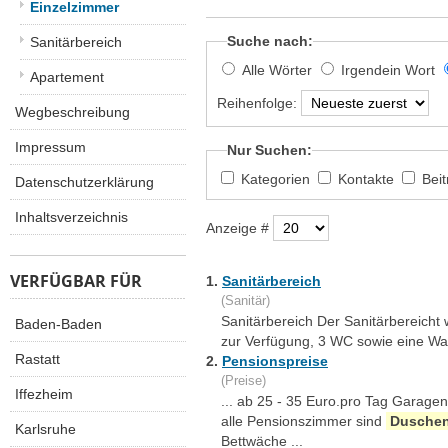
Einzelzimmer
Suche nach:
Sanitärbereich
Alle Wörter
Irgendein Wort
Apartement
Reihenfolge:
Wegbeschreibung
Impressum
Nur Suchen:
Kategorien
Kontakte
Bei
Datenschutzerklärung
Inhaltsverzeichnis
Anzeige #
VERFÜGBAR FÜR
1.
Sanitärbereich
(Sanitär)
Sanitärbereich Der Sanitärbereicht
Baden-Baden
zur Verfügung, 3 WC sowie eine Wa
Rastatt
2.
Pensionspreise
(Preise)
Iffezheim
... ab 25 - 35 Euro.pro Tag Garagen
alle Pensionszimmer sind
Dusche
Karlsruhe
Bettwäche ...