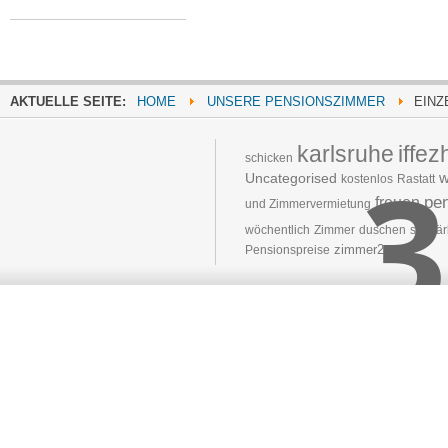
AKTUELLE SEITE:
HOME
UNSERE PENSIONSZIMMER
EINZ
karlsruhe
iffe
3
schicken
w
Uncategorised
kostenlos
Rastatt
pe
freuen
und Zimmervermietung
wöchentlich
Zimmer
duschen
sanitär
zimmer2
Pensionspreise
Moved 
The document 