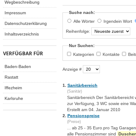
Wegbeschreibung
Suche nach:
Impressum
Alle Wörter
Irgendein Wort
Datenschutzerklärung
Reihenfolge:
Inhaltsverzeichnis
Nur Suchen:
VERFÜGBAR FÜR
Kategorien
Kontakte
Bei
Baden-Baden
Anzeige #
Rastatt
1.
Sanitärbereich
Iffezheim
(Sanitär)
Sanitärbereich Der Sanitärbereicht
Karlsruhe
zur Verfügung, 3 WC sowie eine Wa
Erstellt am 04. Januar 2010
2.
Pensionspreise
(Preise)
... ab 25 - 35 Euro.pro Tag Garagen
alle Pensionszimmer sind
Dusche