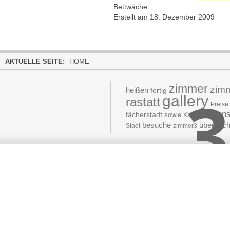
Bettwäche ...
Erstellt am 18. Dezember 2009
AKTUELLE SEITE:
HOME
zimmer
3
zim
heißen
fertig
gallery
rastatt
Preise
pens
fächerstadt
sowie
Karlsruhe
besuche
übernach
Stadt
zimmer3
Moved 
The document 