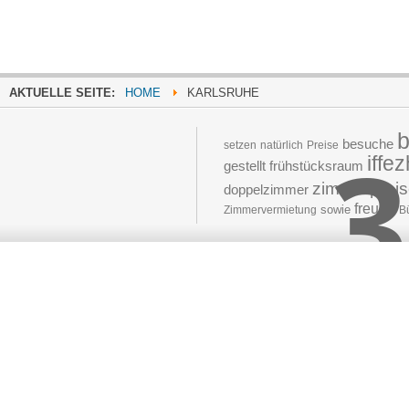
AKTUELLE SEITE:
HOME
KARLSRUHE
3
besuche
setzen
natürlich
Preise
iffe
gestellt
frühstücksraum
zimmerprei
doppelzimmer
freuen
sowie
Zimmervermietung
B
Moved 
The document 