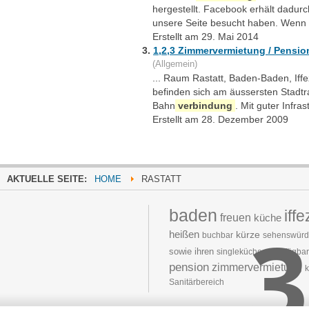
hergestellt. Facebook erhält dadurc
unsere Seite besucht haben. Wenn 
Erstellt am 29. Mai 2014
3.
1,2,3 Zimmervermietung / Pensio
(Allgemein)
... Raum Rastatt, Baden-Baden, If
befinden sich am äussersten Stadtr
Bahn
verbindung
. Mit guter Infra
Erstellt am 28. Dezember 2009
AKTUELLE SEITE:
HOME
RASTATT
baden
iff
freuen
küche
3
heißen
kürze
buchbar
sehenswürd
sowie
ihren
singleküche
�verfügbar
pension
zimmervermietung
k
Sanitärbereich