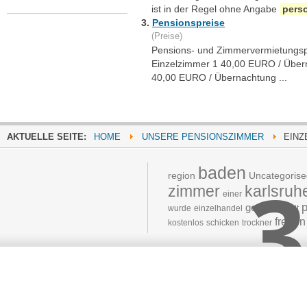
ist in der Regel ohne Angabe
pers
3.
Pensionspreise
(Preise)
Pensions- und Zimmervermietungspr
Einzelzimmer 1 40,00 EURO / Über
40,00 EURO / Übernachtung ...
AKTUELLE SEITE:
HOME
UNSERE PENSIONSZIMMER
EINZ
baden
3
region
Uncategorise
zimmer
karlsruh
einer
gestellt
wurde
einzelhandel
Stadt
freuen
kostenlos
schicken
trockner