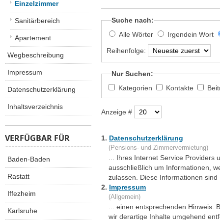
Einzelzimmer
Suche nach:
Sanitärbereich
Alle Wörter
Irgendein Wort
Apartement
Reihenfolge:
Wegbeschreibung
Impressum
Nur Suchen:
Kategorien
Kontakte
Bei
Datenschutzerklärung
Inhaltsverzeichnis
Anzeige #
VERFÜGBAR FÜR
1.
Datenschutzerklärung
(Pensions- und Zimmervermietung)
... Ihres Internet Service Providers
Baden-Baden
ausschließlich um Informationen, w
Rastatt
zulassen. Diese Informationen sind .
2.
Impressum
Iffezheim
(Allgemein)
... einen entsprechenden Hinweis.
Karlsruhe
wir derartige Inhalte umgehend en