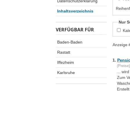
Datenschutzerklärung
Reihenf
Inhaltsverzeichnis
Nur S
VERFÜGBAR FÜR
Kat
Baden-Baden
Anzeige 
Rastatt
1.
Pensi
Iffezheim
(Preise)
... wi
Karlsruhe
Zum V
Waschm
Erstel