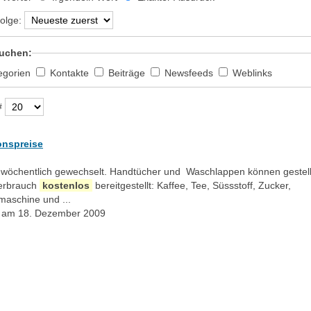
olge:
uchen:
egorien
Kontakte
Beiträge
Newsfeeds
Weblinks
#
onspreise
rd wöchentlich gewechselt. Handtücher und Waschlappen können gestel
erbrauch
kostenlos
bereitgestellt: Kaffee, Tee, Süssstoff, Zucker,
aschine und ...
lt am 18. Dezember 2009