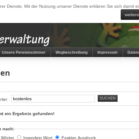
erer Dienste. Mit der Nutzung unserer Dienste erklären Sie sich damit
weiter
Unsere Pensionszimmer
Wegbeschreibung
Impressum
Daten
hen
SUCHEN
rter:
t ein Ergebnis gefunden!
e nach:
e Wörter
Irgendein Wort
Exakter Ausdruck