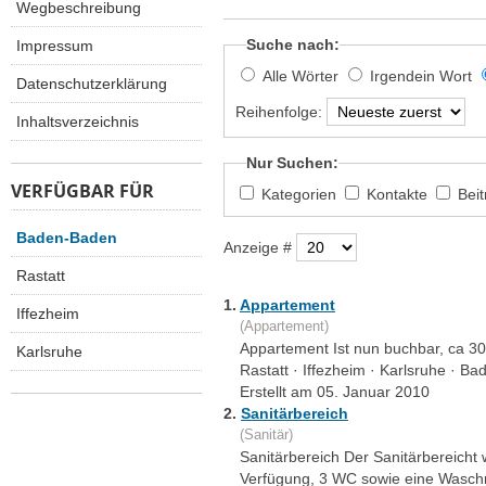
Wegbeschreibung
Suche nach:
Impressum
Alle Wörter
Irgendein Wort
Datenschutzerklärung
Reihenfolge:
Inhaltsverzeichnis
Nur Suchen:
VERFÜGBAR FÜR
Kategorien
Kontakte
Bei
Baden-Baden
Anzeige #
Rastatt
1.
Appartement
Iffezheim
(Appartement)
Appartement Ist nun buchbar, ca 3
Karlsruhe
Rastatt · Iffezheim · Karlsruhe · B
Erstellt am 05. Januar 2010
2.
Sanitärbereich
(Sanitär)
Sanitärbereich Der Sanitärbereicht
Verfügung, 3 WC sowie eine Waschm