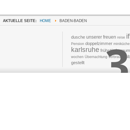
AKTUELLE SEITE:
HOME
BADEN-BADEN
i
3
dusche
unserer
freuen
reise
doppelzimmer
Pension
miniküche
karlsruhe
frühstücksrau
üb
wochen
Übernachtung
verbrauch
gestellt
Moved 
The document 