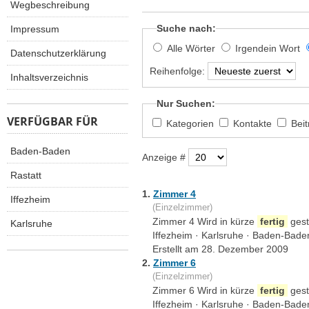
Wegbeschreibung
Suche nach:
Impressum
Alle Wörter
Irgendein Wort
Datenschutzerklärung
Reihenfolge:
Inhaltsverzeichnis
Nur Suchen:
VERFÜGBAR FÜR
Kategorien
Kontakte
Bei
Baden-Baden
Anzeige #
Rastatt
1.
Zimmer 4
Iffezheim
(Einzelzimmer)
Zimmer 4 Wird in kürze
fertig
gest
Karlsruhe
Iffezheim · Karlsruhe · Baden-Baden
Erstellt am 28. Dezember 2009
2.
Zimmer 6
(Einzelzimmer)
Zimmer 6 Wird in kürze
fertig
gest
Iffezheim · Karlsruhe · Baden-Baden