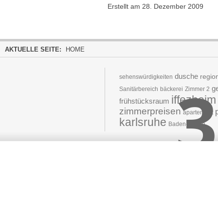
Erstellt am 28. Dezember 2009
AKTUELLE SEITE:
HOME
dusche
regio
sehenswürdigkeiten
3
ge
Sanitärbereich
bäckerei
Zimmer 2
iffezheim
frühstücksraum
zimmerpreisen
apartement
karlsruhe
Baden-Baden
Moved 
The document 