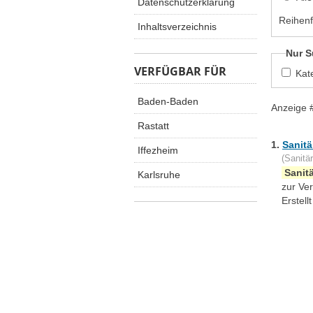
Datenschutzerklärung
Reihenf
Inhaltsverzeichnis
Nur S
VERFÜGBAR FÜR
Kat
Baden-Baden
Anzeige 
Rastatt
1.
Sanitä
Iffezheim
(Sanitär
Sanit
Karlsruhe
zur Ve
Erstel