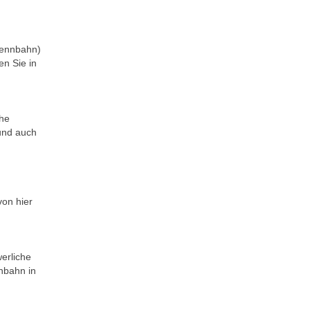
rennbahn)
en Sie in
ähe
nd auch
von hier
erliche
nbahn in