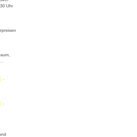
:30 Uhr
rpreisen
raum,
...
t
·
t
·
 und