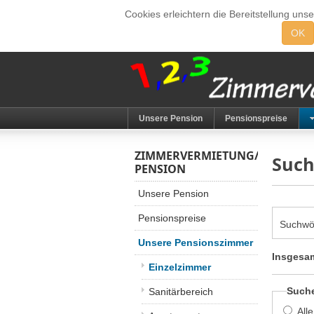
Cookies erleichtern die Bereitstellung uns
OK
Unsere Pension
Pensionspreise
ZIMMERVERMIETUNG/
Suc
PENSION
Unsere Pension
Pensionspreise
Suchwö
Unsere Pensionszimmer
Insgesam
Einzelzimmer
Such
Sanitärbereich
All