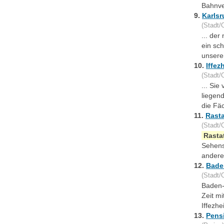
Bahnver
9.
Karlsr
(Stadt/O
... de
ein sc
unsere
10.
Iffez
(Stadt/O
... Sie
liegen
die Fä
11.
Rasta
(Stadt/O
Rasta
Sehens
andere 
12.
Bade
(Stadt/O
Baden-
Zeit m
Iffezh
13.
Pens