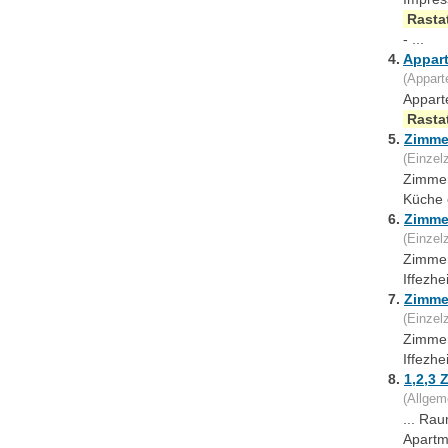
Rasta
- ...
4.
Appar
(Appart
Appart
Rasta
5.
Zimme
(Einzel
Zimmer
Küche 
6.
Zimme
(Einzel
Zimmer
Iffezh
7.
Zimme
(Einzel
Zimmer
Iffezh
8.
1,2,3 
(Allgem
... Ra
Apartm