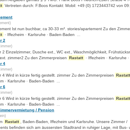
tt
Vertreten durch: F.Boos Kontakt: Mobil: +49 (0) 1723443742 von 09
tement
ement)
ement Ist nun buchbar, ca 30-33 m². stories/apartement Zu den Zimme
tt
· Iffezheim · Karlsruhe · Baden-Baden ...
r 2
zimmer)
 2 Einzelzimmer, Dusche ext., WC ext., Waschmöglichkeit, Frühstücks
ext. zimmer2 Zu den Zimmerpreisen
Rastatt
· Iffezheim · Karlsruhe · 
r 4
zimmer)
 4 Wird in kürze fertig gestellt. zimmer Zu den Zimmerpreisen
Rastat
eim · Karlsruhe · Baden-Baden ...
r 6
zimmer)
 6 Wird in kürze fertig gestellt. zimmer Zu den Zimmerpreisen
Rastat
eim · Karlsruhe · Baden-Baden ...
Zimmervermietung / Pension
ein)
um
Rastatt
, Baden-Baden, Iffezheim und Karlsruhe. Unsere Zimmer /
ents befinden sich am äussersten Stadtrand in ruhiger Lage, mit Bus-