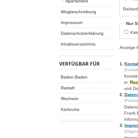
Apartement
Reihenf
Wegbeschreibung
Impressum
Nur S
Kat
Datenschutzerklärung
Inhaltsverzeichnis
Anzeige 
VERFÜGBAR FÜR
1.
Konta
(Kontak
Kontak
Baden-Baden
in
Ras
Rastatt
und Do
2.
Daten
Iffezheim
(Pensio
Datens
Karlsruhe
Frank 
Inform
3.
Impre
(Allgem
Impres