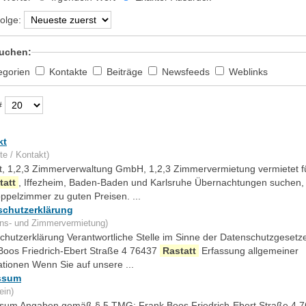
olge:
uchen:
egorien
Kontakte
Beiträge
Newsfeeds
Weblinks
#
kt
te / Kontakt)
t, 1,2,3 Zimmerverwaltung GmbH, 1,2,3 Zimmervermietung vermietet für
tatt
, Iffezheim, Baden-Baden und Karlsruhe Übernachtungen suchen, 
ppelzimmer zu guten Preisen. ...
schutzerklärung
ns- und Zimmervermietung)
chutzerklärung Verantwortliche Stelle im Sinne der Datenschutzgesetze 
Boos Friedrich-Ebert Straße 4 76437
Rastatt
Erfassung allgemeiner
ationen Wenn Sie auf unsere ...
ssum
ein)
sum Angaben gemäß § 5 TMG: Frank Boos Friedrich-Ebert Straße 4 