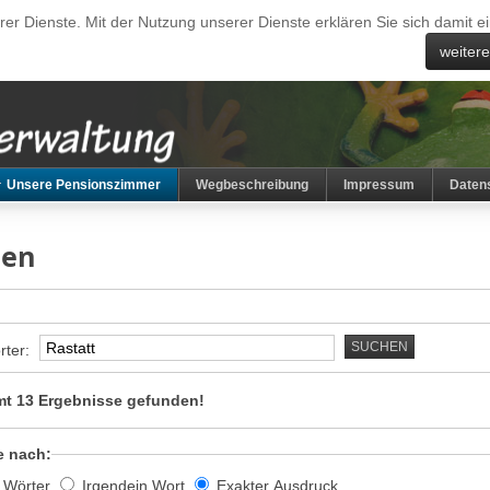
erer Dienste. Mit der Nutzung unserer Dienste erklären Sie sich damit
weiter
Unsere Pensionszimmer
Wegbeschreibung
Impressum
Daten
hen
SUCHEN
rter:
t 13 Ergebnisse gefunden!
e nach:
e Wörter
Irgendein Wort
Exakter Ausdruck