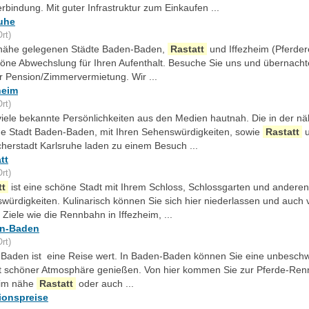
bindung. Mit guter Infrastruktur zum Einkaufen ...
uhe
rt)
r nähe gelegenen Städte Baden-Baden,
Rastatt
und Iffezheim (Pferde
höne Abwechslung für Ihren Aufenthalt. Besuche Sie uns und übernacht
r Pension/Zimmervermietung. Wir ...
heim
rt)
 viele bekannte Persönlichkeiten aus den Medien hautnah. Die in der n
de Stadt Baden-Baden, mit Ihren Sehenswürdigkeiten, sowie
Rastatt
u
cherstadt Karlsruhe laden zu einem Besuch ...
tt
rt)
tt
ist eine schöne Stadt mit Ihrem Schloss, Schlossgarten und anderen
würdigkeiten. Kulinarisch können Sie sich hier niederlassen und auch 
Ziele wie die Rennbahn in Iffezheim, ...
n-Baden
rt)
Baden ist eine Reise wert. In Baden-Baden können Sie eine unbeschw
it schöner Atmosphäre genießen. Von hier kommen Sie zur Pferde-Ren
eim nähe
Rastatt
oder auch ...
ionspreise