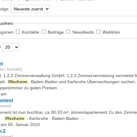
olge:
uchen:
egorien
Kontakte
Beiträge
Newsfeeds
Weblinks
#
kt
te / Kontakt)
t, 1,2,3 Zimmerverwaltung GmbH, 1,2,3 Zimmervermietung vermietet für
att,
Iffezheim
, Baden-Baden und Karlsruhe Übernachtungen suchen, 
ppelzimmer zu guten Preisen. ...
t am
tement
ement)
ement Ist nun buchbar, ca 30-33 m². stories/apartement Zu den Zimme
t ·
Iffezheim
· Karlsruhe · Baden-Baden ...
lt am 05. Januar 2010
r 2
zimmer)