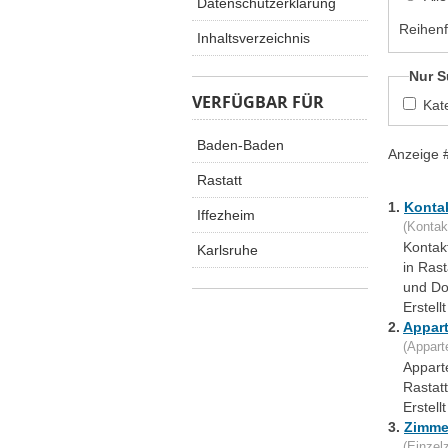
Datenschutzerklärung
Reihenf
Inhaltsverzeichnis
Nur S
VERFÜGBAR FÜR
Kat
Baden-Baden
Anzeige 
Rastatt
1.
Konta
Iffezheim
(Kontak
Kontak
Karlsruhe
in Rast
und Do
Erstell
2.
Appar
(Appart
Appart
Rastat
Erstel
3.
Zimme
(Einzel