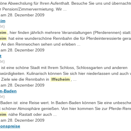
höne Abwechslung für Ihren Aufenthalt. Besuche Sie uns und übernacht
r Pension/Zimmervermietung. Wir ...
lt am 28. Dezember 2009
eim
rt)
heim
, hier finden jährlich mehrere Veranstaltungen (Pferderennen) statt
heim
hat eine wunderschöne Rennbahn die für Pferdeinteressierte ger
t. An den Rennwochen sehen und erleben ...
lt am 28. Dezember 2009
t
rt)
t ist eine schöne Stadt mit Ihrem Schloss, Schlossgarten und anderen
würdigkeiten. Kulinarisch können Sie sich hier niederlassen und auch 
 Ziele wie die Rennbahn in
Iffezheim
, ...
lt am 28. Dezember 2009
n-Baden
rt)
Baden ist eine Reise wert. In Baden-Baden können Sie eine unbeschw
it schöner Atmosphäre genießen. Von hier kommen Sie zur Pferde-Ren
heim
nähe Rastatt oder auch ...
lt am 28. Dezember 2009
ionspreise