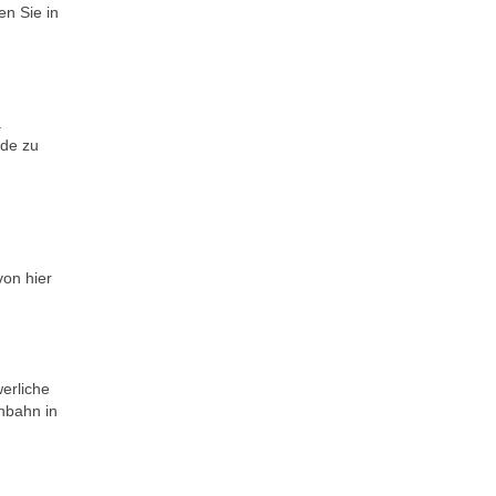
en Sie in
.
ade zu
von hier
erliche
nbahn in