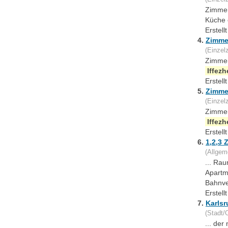
Zimmer
Küche 
Erstel
4.
Zimme
(Einzel
Zimmer 
Iffez
Erstel
5.
Zimme
(Einzel
Zimmer 
Iffez
Erstel
6.
1,2,3 
(Allgem
... Ra
Apartm
Bahnver
Erstel
7.
Karlsr
(Stadt/O
... de