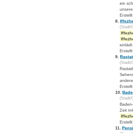
ein sc
unsere
Erstel
8.
Iffezh
(Stadt/O
Iffez
Iffez
einläd
Erstel
9.
Rastat
(Stadt/O
Rastat
Sehens
andere
Erstel
10.
Bade
(Stadt/O
Baden-
Zeit m
Iffez
Erstel
11.
Pens