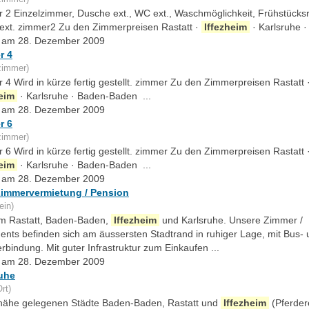
 2 Einzelzimmer, Dusche ext., WC ext., Waschmöglichkeit, Frühstücks
ext. zimmer2 Zu den Zimmerpreisen Rastatt ·
Iffezheim
· Karlsruhe · 
lt am 28. Dezember 2009
r 4
zimmer)
4 Wird in kürze fertig gestellt. zimmer Zu den Zimmerpreisen Rastatt 
heim
· Karlsruhe · Baden-Baden ...
lt am 28. Dezember 2009
r 6
zimmer)
6 Wird in kürze fertig gestellt. zimmer Zu den Zimmerpreisen Rastatt 
heim
· Karlsruhe · Baden-Baden ...
lt am 28. Dezember 2009
Zimmervermietung / Pension
ein)
um Rastatt, Baden-Baden,
Iffezheim
und Karlsruhe. Unsere Zimmer /
ents befinden sich am äussersten Stadtrand in ruhiger Lage, mit Bus-
bindung. Mit guter Infrastruktur zum Einkaufen ...
lt am 28. Dezember 2009
uhe
rt)
r nähe gelegenen Städte Baden-Baden, Rastatt und
Iffezheim
(Pferde