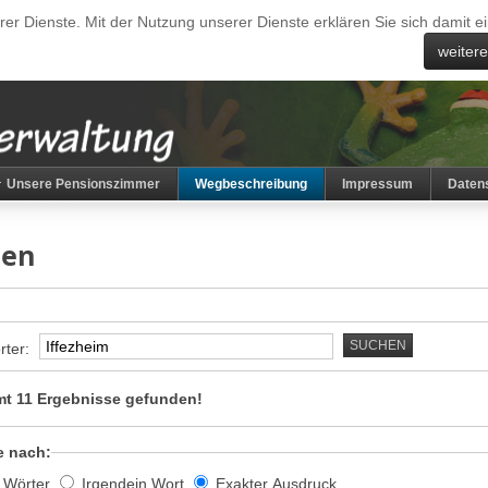
erer Dienste. Mit der Nutzung unserer Dienste erklären Sie sich damit
weiter
Unsere Pensionszimmer
Wegbeschreibung
Impressum
Daten
hen
SUCHEN
rter:
t 11 Ergebnisse gefunden!
e nach:
e Wörter
Irgendein Wort
Exakter Ausdruck