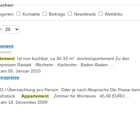
uchen:
egorien
Kontakte
Beiträge
Newsfeeds
Weblinks
#
tement
ement)
tement
Ist nun buchbar, ca 30-33 m². stories/apartement Zu den
preisen Rastatt · Iffezheim · Karlsruhe · Baden-Baden ...
lt am 05. Januar 2010
onspreise
RO / Übernachtung pro Person. Oder je nach Absprache.Die Preise bein
rühstück.
Appartement
Zimmer für Monteure 45,00 EURO ...
lt am 18. Dezember 2009