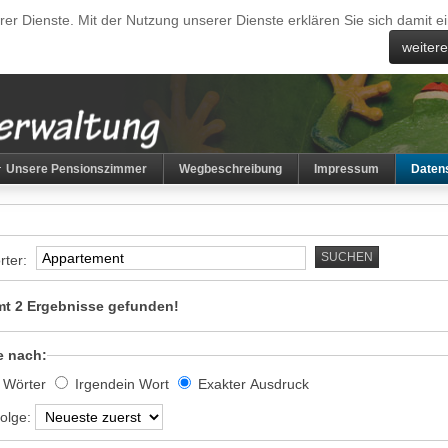
erer Dienste. Mit der Nutzung unserer Dienste erklären Sie sich damit
weiter
Unsere Pensionszimmer
Wegbeschreibung
Impressum
Daten
SUCHEN
rter:
t 2 Ergebnisse gefunden!
e nach:
e Wörter
Irgendein Wort
Exakter Ausdruck
olge: