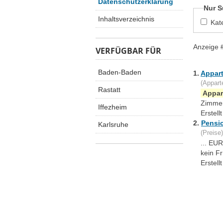
Datenschutzerklärung
Nur S
Inhaltsverzeichnis
Kat
Anzeige 
VERFÜGBAR FÜR
Baden-Baden
1.
Appar
(Appart
Rastatt
Appar
Zimmer
Iffezheim
Erstel
2.
Pensi
Karlsruhe
(Preise)
... EU
kein F
Erstel