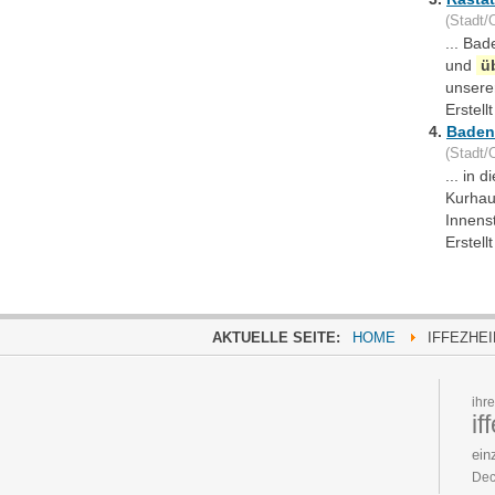
(Stadt/O
... Ba
und
ü
unsere
Erstel
4.
Baden
(Stadt/O
... in 
Kurhau
Innens
Erstel
AKTUELLE SEITE:
HOME
IFFEZHE
ihr
if
ein
Dec