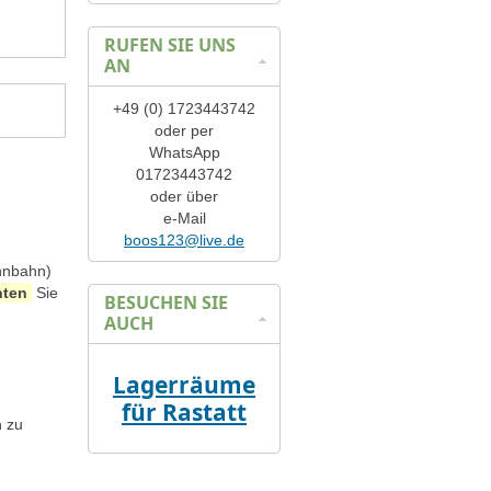
RUFEN SIE UNS
AN
+49 (0) 1723443742
oder per
WhatsApp
01723443742
oder über
e-Mail
boos123@live.de
ennbahn)
hten
Sie
BESUCHEN SIE
AUCH
Lagerräume
für Rastatt
n zu