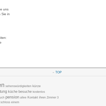
ie uns
 Sie in
iten:
e
TOP
en
kürze
sehenswürdigkeiten
tung
küche
besuche
kostenlos
pension
Kontakt
ihren
auch
allee
Zimmer 3
schloss
einem