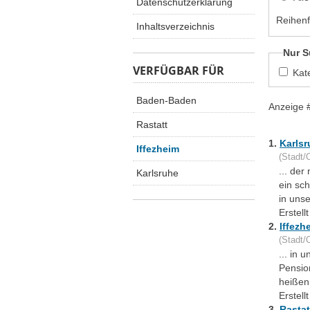
Datenschutzerklärung
Reihenf
Inhaltsverzeichnis
Nur S
VERFÜGBAR FÜR
Kat
Baden-Baden
Anzeige 
Rastatt
1.
Karlsr
Iffezheim
(Stadt/O
... de
Karlsruhe
ein sc
in uns
Erstel
2.
Iffezh
(Stadt/O
... in
Pensio
heißen.
Erstel
3.
Rastat