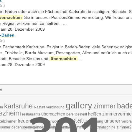
rt)
den-Baden oder auch die Fächerstadt Karlsruhe besichtigen. Besuche S
bernachten
Sie in unserer Pension/Zimmervermietung. Wir freuen uns
r Region willkommen zu heißen. ...
lt am 28. Dezember 2009
-Baden
rt)
die Fächerstadt Karlsruhe. Es gibt in Baden-Baden viele Sehenswürdigke
s, Trinkhalle, Burda Museum, Rosengarten, Allee und natürlich auch di
tadt. Besuche Sie uns und
übernachten
...
lt am 28. Dezember 2009
IM
gallery
bad
karlsruhe
zimmer
em
Rastatt
verbindung
fezheim
übernachten
heißen
zimmervermie
restaurants
bereitgestellt
rastatt
freuen
unserer
zelzimmer
verfügung
gewechselt
wochen
verbr
zimmer2
laimer
gegenüberliegenden
Sanitär
sanitaer
Zimmer 7
waschmaschine