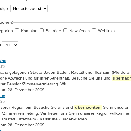
olge:
uchen:
egorien
Kontakte
Beiträge
Newsfeeds
Weblinks
#
uhe
rt)
r nähe gelegenen Städte Baden-Baden, Rastatt und Iffezheim (Pferder
höne Abwechslung für Ihren Aufenthalt. Besuche Sie uns und
übernac
erer Pension/Zimmervermietung. Wir ...
lt am 28. Dezember 2009
eim
rt)
 unserer Region ein. Besuche Sie uns und
übernachten
Sie in unserer
n/Zimmervermietung. Wir freuen uns Sie in unserer Region willkomme
 Rastatt · Iffezheim · Karlsruhe · Baden-Baden ...
lt am 28. Dezember 2009
t