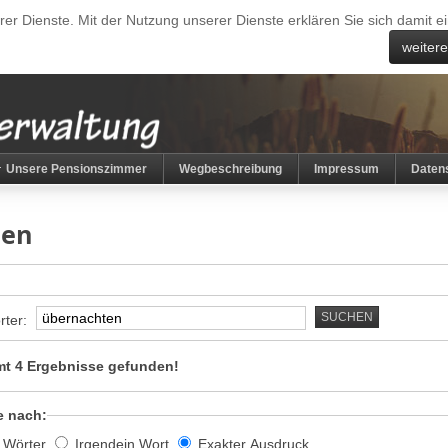
erer Dienste. Mit der Nutzung unserer Dienste erklären Sie sich damit
weiter
Unsere Pensionszimmer
Wegbeschreibung
Impressum
Daten
hen
SUCHEN
rter:
t 4 Ergebnisse gefunden!
e nach:
e Wörter
Irgendein Wort
Exakter Ausdruck