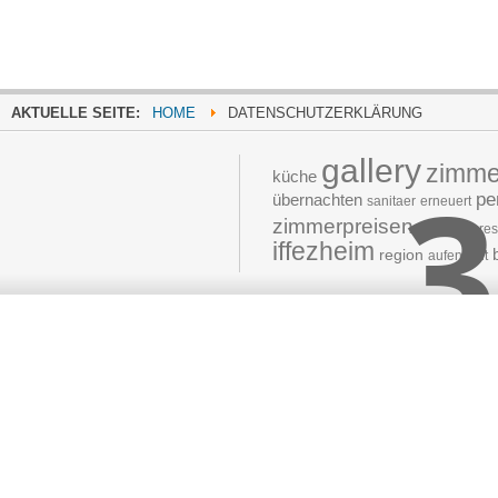
AKTUELLE SEITE:
HOME
DATENSCHUTZERKLÄRUNG
gallery
zimme
3
küche
pe
übernachten
sanitaer
erneuert
zimmerpreisen
Zimmer 6
res
iffezheim
region
aufenthalt
Moved 
The document 