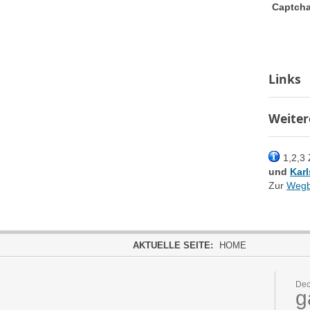
Captch
Links
Weiter
1,2,3 
und
Kar
Zur
Wegb
AKTUELLE SEITE:
HOME
Dec
g