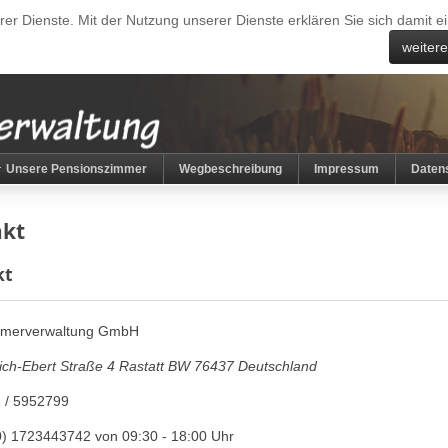
erer Dienste. Mit der Nutzung unserer Dienste erklären Sie sich damit
weiter
Unsere Pensionszimmer
Wegbeschreibung
Impressum
Daten
akt
kt
mmerverwaltung GmbH
rich-Ebert Straße 4
Rastatt
BW
76437
Deutschland
 / 5952799
0) 1723443742 von 09:30 - 18:00 Uhr