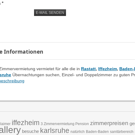
a
*
E-MAIL SENDEN
e Informationen
Zimmervermietung vermietet für alle die in
Rastatt
,
Iffezheim
,
Baden-
lsruhe
Übernachtungen suchen, Einzel- und Doppelzimmer zu guten Pr
eschreibung
iffezheim
zimmerpreisen
ges
laimer
3 Zimmervermietung
Pension
allery
karlsruhe
besuche
natürlich
Baden-Baden
sanitärbereich